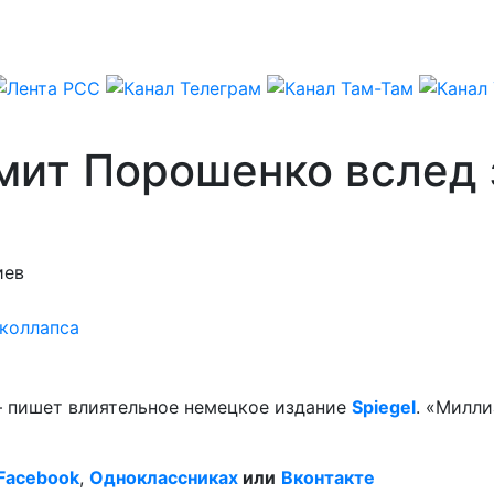
омит Порошенко вслед
иев
коллапса
– пишет влиятельное немецкое издание
Spiegel
. «Милл
Facebook
,
Одноклассниках
или
Вконтакте