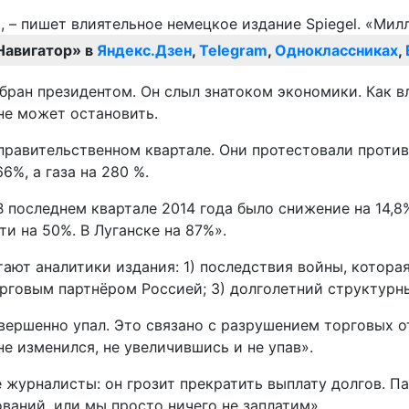
Навигатор» в
Яндекс.Дзен
,
Telegram
,
Одноклассниках
,
бран президентом. Он слыл знатоком экономики. Как 
не может остановить.
правительственном квартале. Они протестовали против
%, а газа на 280 %.
 В последнем квартале 2014 года было снижение на 14
и на 50%. В Луганске на 87%».
ают аналитики издания: 1) последствия войны, которая
рговым партнёром Россией; 3) долголетний структурн
совершенно упал. Это связано с разрушением торговых
не изменился, не увеличившись и не упав».
е журналисты: он грозит прекратить выплату долгов. 
ваний, или мы просто ничего не заплатим».