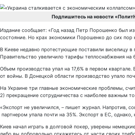
Подпишитесь на новости «Полит
Издание сообщает: «Год назад Петр Порошенко был из
состояние. Но крах экономики Порошенко до сих пор 
В Киеве недавно протестующие поставили виселицу в 
Правительство увеличило тарифы теплоснабжения на 66
Объем производства упал на 17,6% в первом квартале.
от войны. В Донецкой области производство упало почт
На Украине три главные экономические проблемы, счит
2) прекращение сотрудничества с наиболее важным то
«Экспорт не увеличился, – пишет журнал. Напротив, 
партнером упала почти на 35%. Экспорт в ЕС, однако, 
Киев начал играть в долговой покер, уверены немецки
либо вы добровольно откажетесь от части своих требо