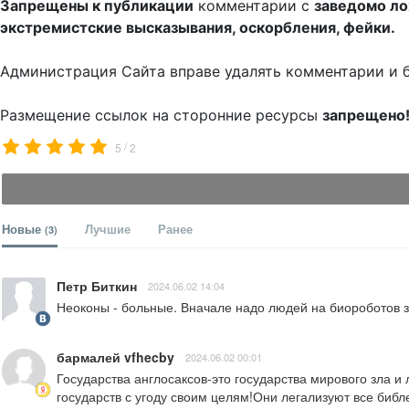
Запрещены к публикации
комментарии с
заведомо л
экстремистские высказывания, оскорбления, фейки.
Администрация Сайта вправе удалять комментарии и 
Размещение ссылок на сторонние ресурсы
запрещено
/
5
2
Новые
Лучшие
Ранее
(3)
Петр Биткин
2024.06.02 14:04
Неоконы - больные. Вначале надо людей на биороботов з
бармалей vfhecby
2024.06.02 00:01
Государства англосаксов-это государства мирового зла и
государств с угоду своим целям!Они легализуют все библ