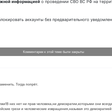
ожной информацией
о проведении СВО ВС РФ на терри
блокировать аккаунты без предварительного уведомле
!
Комментарии к этой теме были закрыты
аменить. Тогда попрёт.
 лжи!В них нет ни прав человека,ни демократии,которыми они всег
ейские грехи и человеческие извращения,называя это демократией 