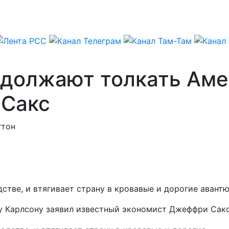
должают толкать Аме
 Сакс
гтон
тве, и втягивает страну в кровавые и дорогие авантю
у Карлсону заявил известный экономист Джеффри Сакс