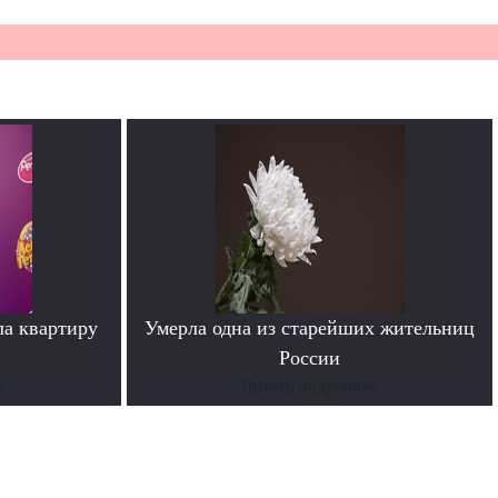
ла квартиру
Умерла одна из старейших жительниц
России
е
Читать подробнее