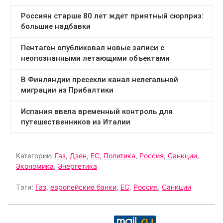
Категории:
Газ
,
Дзен
,
ЕС
,
Политика
,
Россия
,
Санкции
,
Экономика
,
Энергетика
Тэги:
Газ
,
европейские банки
,
ЕС
,
Россия
,
Санкции