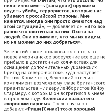
британцев.
«Я считаю, что это абсолютно
нелогично иметь [западное] оружие и
видеть убийц, террористов, которые нас
убивают с российской стороны. Мне
кажется, иногда они просто смеются над
этой ситуацией»
, — добавляет он.
«Это все
равно что охотиться на них. Охота на
людей. Они понимают, что мы их видим,
но не можем до них добраться».
Зеленский также пожаловался на то, что
новое американское вооружение все еще не
прибыло в достаточных количествах для
оснащения дополнительных украинских
бригад на северо-востоке, куда наступает
Россия. Кроме того, Зеленский отвесил
комплимент возможному главе британского
правительства – лидеру лейбористов Кейру
Стармеру, с которым он встретился в Киеве
в прошлом году.
Зеленский назвал его
«хорошим парнем»
. После паузы он
добавил:
«Риши [Сунак] тоже хороший