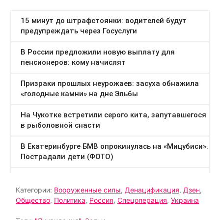
Категории:
Вооруженные силы
,
Денацификация
,
Дзен
,
Общество
,
Политика
,
Россия
,
Спецоперация
,
Украина