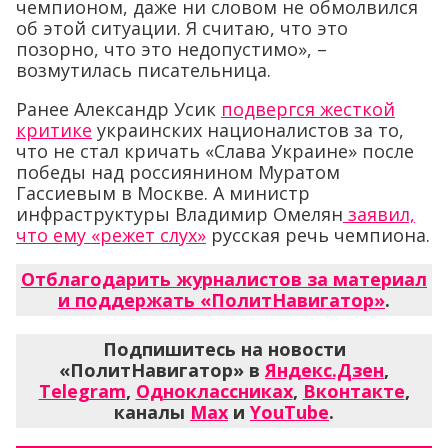
чемпионом, даже ни словом не обмолвился
об этой ситуации. Я считаю, что это
позорно, что это недопустимо», –
возмутилась писательница.
Ранее Александр Усик
подвергся жесткой
критике
украинских националистов за то,
что не стал кричать «Слава Украине» после
победы над россиянином Муратом
Гассиевым в Москве. А министр
инфраструктуры Владимир Омелян
заявил,
что ему «режет слух»
русская речь чемпиона.
Отблагодарить журналистов за материал
и поддержать «ПолитНавигатор»
.
Подпишитесь на новости
«ПолитНавигатор» в
Яндекс.Дзен
,
Telegram
,
Одноклассниках
,
Вконтакте
,
каналы
Max
и
YouTube
.