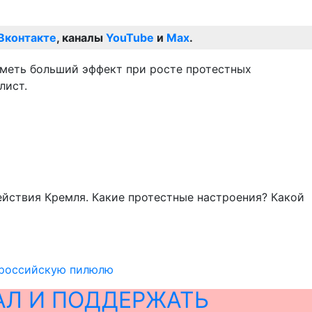
Вконтакте
, каналы
YouTube
и
Max
.
иметь больший эффект при росте протестных
лист.
ействия Кремля. Какие протестные настроения? Какой
ироссийскую пилюлю
АЛ И ПОДДЕРЖАТЬ