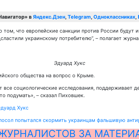
Навигатор» в
Яндекс.Дзен
,
Telegram
,
Одноклассниках
,
о том, что европейские санкции против России будут 
сластили украинскому потребителю”, – полагает журна
Эдуард Хукс
ийского общества на вопрос о Крыме.
ют все социологические исследования, поддерживает д
то подумать», – сказал Пиховшек.
Эдуард Хукс
посол попытался скормить украинцам фальшивую ант
ЖУРНАЛИСТОВ ЗА МАТЕРИ