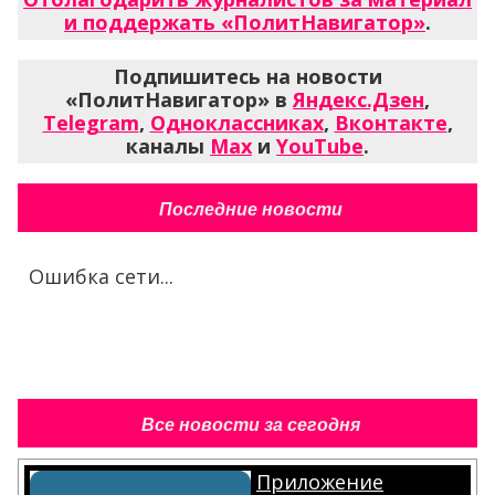
и поддержать «ПолитНавигатор»
.
Подпишитесь на новости
«ПолитНавигатор» в
Яндекс.Дзен
,
Telegram
,
Одноклассниках
,
Вконтакте
,
каналы
Max
и
YouTube
.
Последние новости
Ошибка сети...
Все новости за сегодня
Приложение