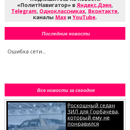
«ПолитНавигатор» в
Яндекс.Дзен
,
Telegram
,
Одноклассниках
,
Вконтакте
,
каналы
Max
и
YouTube
.
Последние новости
Ошибка сети...
Все новости за сегодня
Роскошный седан
ЗИЛ для Горбачёва,
который ему не
понравился
.