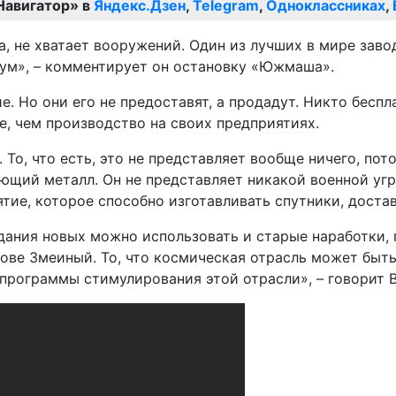
Навигатор» в
Яндекс.Дзен
,
Telegram
,
Одноклассниках
,
а, не хватает вооружений. Один из лучших в мире заво
имум», – комментирует он остановку «Южмаша».
. Но они его не предоставят, а продадут. Никто беспл
е, чем производство на своих предприятиях.
. То, что есть, это не представляет вообще ничего, п
щий металл. Он не представляет никакой военной угроз
ятие, которое способно изготавливать спутники, доста
дания новых можно использовать и старые наработки, 
рове Змеиный. То, что космическая отрасль может бы
ь программы стимулирования этой отрасли», – говорит 