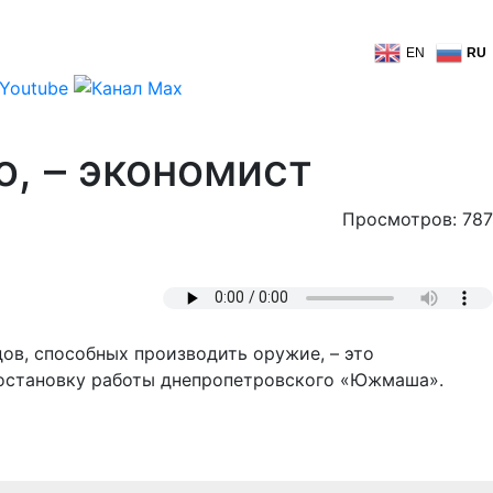
EN
RU
о, – экономист
Просмотров: 787
дов, способных производить оружие, – это
 остановку работы днепропетровского «Южмаша».