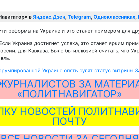
Навигатор» в
Яндекс.Дзен
,
Telegram
,
Одноклассниках
,
сти реформы на Украине и это станет примером для др
Если Украина достигнет успеха, это станет ярким прим
оссии, для Кавказа. Было бы иллюзией считать, что Ук
ель.
румпированной Украине опять сулят статус витрины З
ЖУРНАЛИСТОВ ЗА МАТЕРИ
«ПОЛИТНАВИГАТОР»
ЛКУ НОВОСТЕЙ ПОЛИТНАВИ
ПОЧТУ
ВСЕ НОВОСТИ ЗА СЕГОДНЯ