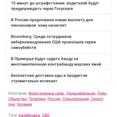
Категории:
Вооруженные силы
,
Денацификация
,
Дзен
,
Общество
,
Политика
,
Россия
,
Спецоперация
,
Сюжет
дня
,
Украина
Тэги:
Калибровка
,
СВО