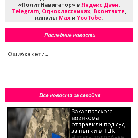
«ПолитНавигатор» в
Яндекс.Дзен
,
Telegram
,
Одноклассниках
,
Вконтакте
,
каналы
Max
и
YouTube
.
Последние новости
Ошибка сети...
Все новости за сегодня
Закарпатского
военкома
отправили под суд
за пытки в ТЦК
Читать подробнее