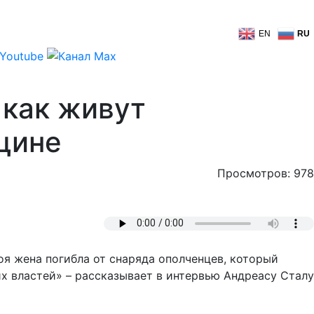
EN
RU
 как живут
щине
Просмотров: 978
оя жена погибла от снаряда ополченцев, который
их властей» – рассказывает в интервью Андреасу Сталу