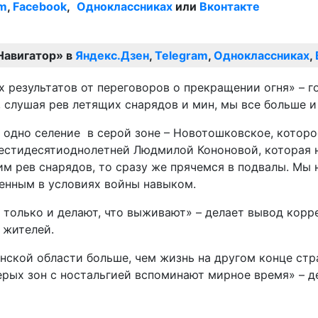
am
,
Facebook
,
Одноклассниках
или
Вконтакте
Навигатор» в
Яндекс.Дзен
,
Telegram
,
Одноклассниках
,
результатов от переговоров о прекращении огня» – г
, слушая рев летящих снарядов и мин, мы все больше 
одно селение в серой зоне – Новотошковское, которо
с шестидесятиоднолетней Людмилой Кононовой, котора
 рев снарядов, то сразу же прячемся в подвалы. Мы н
тенным в условиях войны навыком.
 только и делают, что выживают» – делает вывод кор
 жителей.
нской области больше, чем жизнь на другом конце ст
рых зон с ностальгией вспоминают мирное время» – д