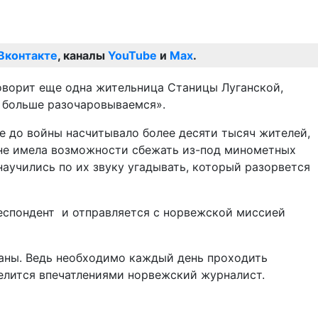
Вконтакте
, каналы
YouTube
и
Max
.
оворит еще одна жительница Станицы Луганской,
и больше разочаровываемся».
е до войны насчитывало более десяти тысяч жителей,
я не имела возможности сбежать из-под минометных
аучились по их звуку угадывать, который разорвется
респондент и отправляется с норвежской миссией
раны. Ведь необходимо каждый день проходить
елится впечатлениями норвежский журналист.