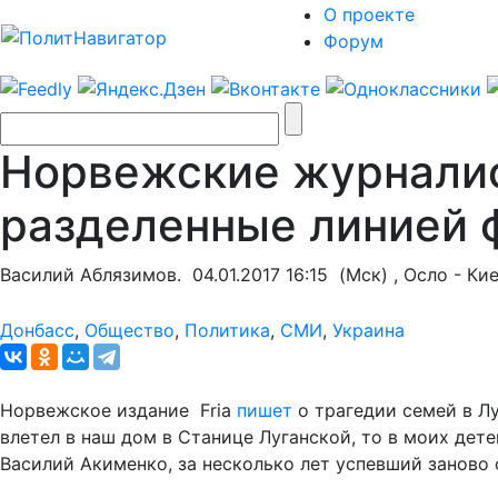
О проекте
Форум
Норвежские журналис
разделенные линией 
Василий Аблязимов.
04.01.2017 16:15
(Мск) , Осло - Ки
Донбасс
,
Общество
,
Политика
,
СМИ
,
Украина
Норвежское издание Fria
пишет
о трагедии семей в Лу
влетел в наш дом в Станице Луганской, то в моих дете
Василий Акименко, за несколько лет успевший заново