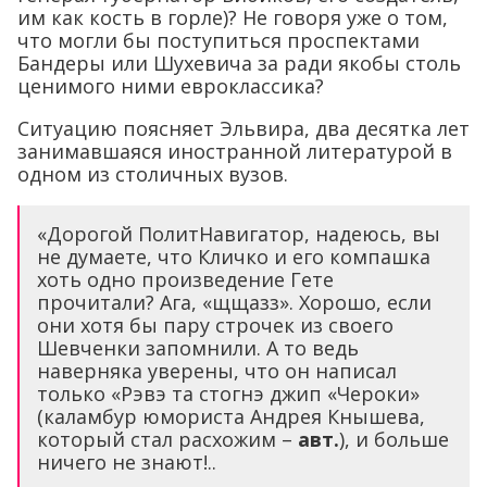
им как кость в горле)? Не говоря уже о том,
что могли бы поступиться проспектами
Бандеры или Шухевича за ради якобы столь
ценимого ними евроклассика?
Ситуацию поясняет Эльвира, два десятка лет
занимавшаяся иностранной литературой в
одном из столичных вузов.
«Дорогой ПолитНавигатор, надеюсь, вы
не думаете, что Кличко и его компашка
хоть одно произведение Гете
прочитали? Ага, «щщазз». Хорошо, если
они хотя бы пару строчек из своего
Шевченки запомнили. А то ведь
наверняка уверены, что он написал
только «Рэвэ та стогнэ джип «Чероки»
(каламбур юмориста Андрея Кнышева,
который стал расхожим –
авт.
), и больше
ничего не знают!..