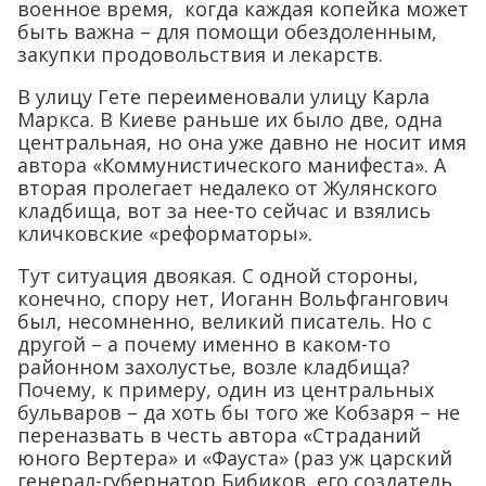
военное время, когда каждая копейка может
быть важна – для помощи обездоленным,
закупки продовольствия и лекарств.
В улицу Гете переименовали улицу Карла
Маркса. В Киеве раньше их было две, одна
центральная, но она уже давно не носит имя
автора «Коммунистического манифеста». А
вторая пролегает недалеко от Жулянского
кладбища, вот за нее-то сейчас и взялись
кличковские «реформаторы».
Тут ситуация двоякая. С одной стороны,
конечно, спору нет, Иоганн Вольфгангович
был, несомненно, великий писатель. Но с
другой – а почему именно в каком-то
районном захолустье, возле кладбища?
Почему, к примеру, один из центральных
бульваров – да хоть бы того же Кобзаря – не
переназвать в честь автора «Страданий
юного Вертера» и «Фауста» (раз уж царский
генерал-губернатор Бибиков, его создатель,