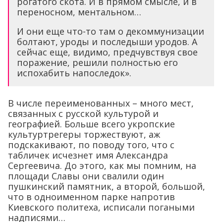
рогатого скота. И в прямом смысле, и в
переносном, ментальном…
И они еще что-то там о декоммунизации
болтают, уроды и последыши уродов. А
сейчас еще, видимо, предчувствуя свое
поражение, решили полностью его
испохабить напоследок».
В числе переименованных – много мест,
связанных с русской культурой и
географией. Больше всего укропские
культуртрегеры торжествуют, аж
подскакивают, по поводу того, что с
табличек исчезнет имя Александра
Сергеевича. До этого, как мы помним, на
площади Славы они свалили один
пушкинский памятник, а второй, большой,
что в одноименном парке напротив
Киевского политеха, исписали погаными
надписями…