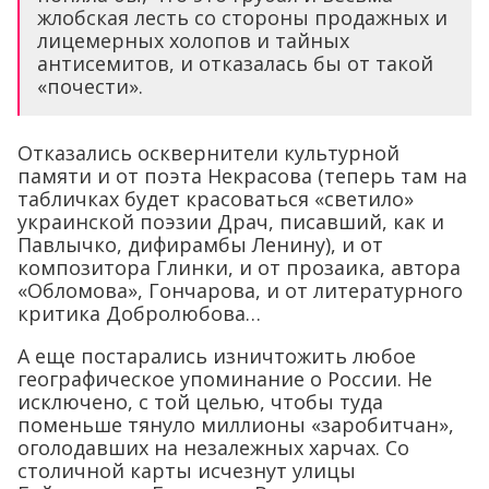
жлобская лесть со стороны продажных и
лицемерных холопов и тайных
антисемитов, и отказалась бы от такой
«почести».
Отказались осквернители культурной
памяти и от поэта Некрасова (теперь там на
табличках будет красоваться «светило»
украинской поэзии Драч, писавший, как и
Павлычко, дифирамбы Ленину), и от
композитора Глинки, и от прозаика, автора
«Обломова», Гончарова, и от литературного
критика Добролюбова…
А еще постарались изничтожить любое
географическое упоминание о России. Не
исключено, с той целью, чтобы туда
поменьше тянуло миллионы «заробитчан»,
оголодавших на незалежных харчах. Со
столичной карты исчезнут улицы