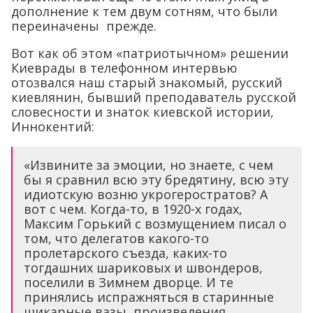
дополнение к тем двум сотням, что были
переиначены прежде.
Вот как об этом «патриотычном» решении
Киеврады в телефонном интервью
отозвался наш старый знакомый, русский
киевлянин, бывший преподаватель русской
словесности и знаток киевской истории,
Иннокентий:
«Извините за эмоции, но знаете, с чем
бы я сравнил всю эту бредятину, всю эту
идиотскую возню укрогеростратов? А
вот с чем. Когда-то, в 1920-х годах,
Максим Горький с возмущением писал о
том, что делегатов какого-то
пролетарского съезда, каких-то
тогдашних шариковых и швондеров,
поселили в Зимнем дворце. И те
принялись испражняться в старинные
шикарные вазы, произведения