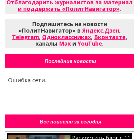
Отблагодарить журналистов за материал
и поддержать «ПолитНавигатор»
.
Подпишитесь на новости
«ПолитНавигатор» в
Яндекс.Дзен
,
Telegram
,
Одноклассниках
,
Вконтакте
,
каналы
Max
и
YouTube
.
Последние новости
Ошибка сети...
Все новости за сегодня
Раскрутить блог с 11