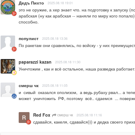
Дедъ Пихто
2025.08.18 19:01
это не оружие, а хер знает что. на подготовку к запуску
арабская (ну как арабская -- наняли по миру кого попало
способно.
популист
2025.08.18 13:36
По ракетам они сравнялись, по войску - у них преимущес
paparazzi kazan
2025.08.18 11:30
Уничтожим , как и всё остальное, наша разведка работает
смерш чк
2025.08.18 11:05
и  сивый  оказался ополизом,  а ведь рубаху рвал... а те
может  уничтожить  РФ, поэтому  всё.. сдаемся  ... поверж
Red Fox
смерш чк
2025.08.18 11:16
сдавайся, какеля, сдавайся))) и дедка своего прихв