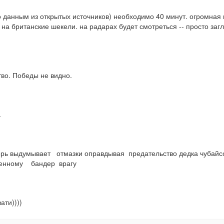
 (по данным из открытых источников) необходимо 40 минут. огромная
) на британские шекели. на радарах будет смотреться -- просто заг
тво. Победы не видно.
.
перь выдумывает   отмазки оправдывая  предательство дедка чубайсои
енному    бандер  врагу
ати))))