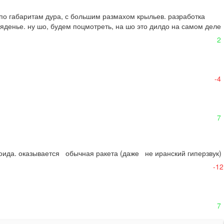
 по габаритам дура, с большим размахом крыльев. разработка 
ляденье. ну шо, будем поцмотреть, на шо это дилдо на самом деле 
2
-4
7
да. оказывается   обычная ракета (даже   не иранский гиперзвук)  
-12
7