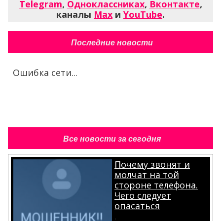
Telegram
,
Одноклассниках
,
Вконтакте
,
каналы
Max
и
YouTube
.
Последние новости
Ошибка сети...
Все новости за сегодня
Почему звонят и
молчат на той
стороне телефона.
Чего следует
опасаться
.