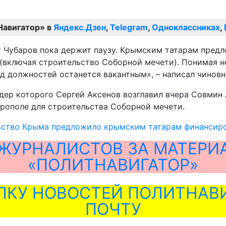
Навигатор» в
Яндекс.Дзен
,
Telegram
,
Одноклассниках
,
 Чубаров пока держит паузу. Крымским татарам предл
 (включая строительство Соборной мечети). Понимая 
д должностей останется вакантным», – написал чиновн
идер которого Сергей Аксенов возглавил вчера Совмин
рополе для строительства Соборной мечети.
ьство Крыма предложило крымским татарам финансиро
ЖУРНАЛИСТОВ ЗА МАТЕРИ
«ПОЛИТНАВИГАТОР»
ЛКУ НОВОСТЕЙ ПОЛИТНАВИ
ПОЧТУ