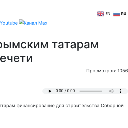
EN
RU
рымским татарам
мечети
Просмотров: 1056
атарам финансирование для строительства Соборной