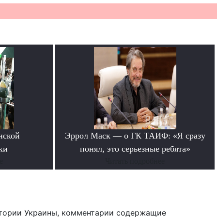
нской
Эррол Маск — о ГК ТАИФ: «Я сразу
ки
понял, это серьезные ребята»
е
Читать подробнее
тории Украины, комментарии содержащие