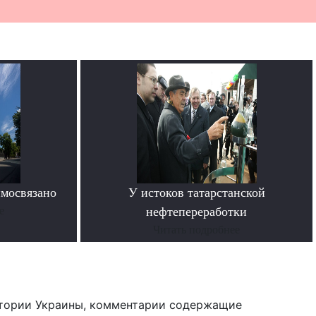
имосвязано
У истоков татарстанской
е
нефтепереработки
Читать подробнее
тории Украины, комментарии содержащие