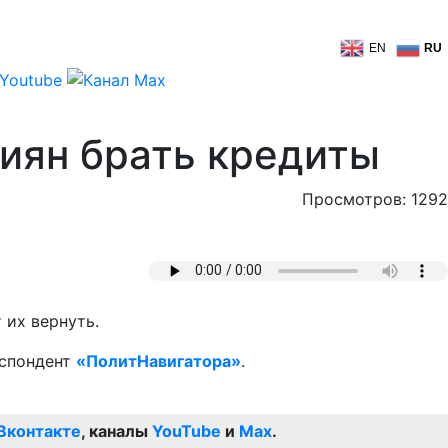
EN
RU
иян брать кредиты
Просмотров: 1292
 их вернуть.
еспондент
«ПолитНавигатора»
.
Вконтакте
, каналы
YouTube
и
Max
.