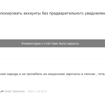
блокировать аккаунты без предварительного уведомле
!
Комментарии к этой теме были закрыты
я народа а не прозябать на нищенские зарплаты и пенсии , только
Victor Vasilenko
2024.11.20 05:31