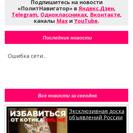
Подпишитесь на новости
«ПолитНавигатор» в
Яндекс.Дзен
,
Telegram
,
Одноклассниках
,
Вконтакте
,
каналы
Max
и
YouTube
.
Последние новости
Ошибка сети...
Все новости за сегодня
Эксклюзивная доска
объявлений России
.