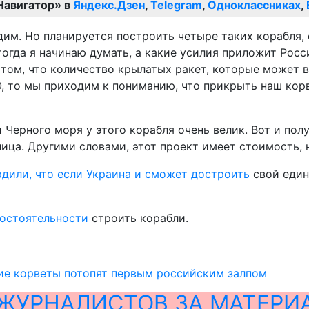
Навигатор» в
Яндекс.Дзен
,
Telegram
,
Одноклассниках
,
дим. Но планируется построить четыре таких корабля,
тогда я начинаю думать, а какие усилия приложит Росс
 том, что количество крылатых ракет, которые может 
 то мы приходим к пониманию, что прикрыть наш корве
Черного моря у этого корабля очень велик. Вот и полу
ница. Другими словами, этот проект имеет стоимость, 
дили, что если Украина и сможет достроить
свой един
состоятельности
строить корабли.
ие корветы потопят первым российским залпом
ЖУРНАЛИСТОВ ЗА МАТЕРИ