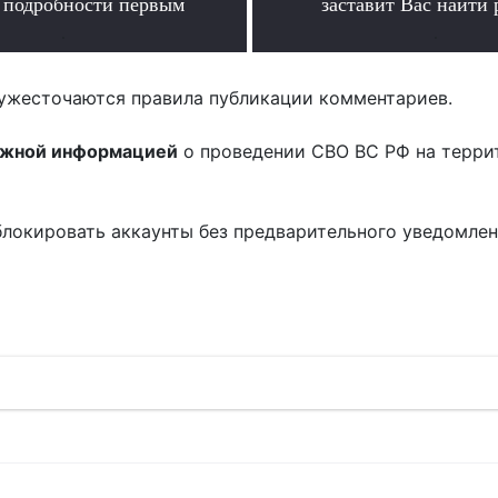
ь подробности первым
заставит Вас найти 
.
.
ужесточаются правила публикации комментариев.
ожной информацией
о проведении СВО ВС РФ на терри
блокировать аккаунты без предварительного уведомле
!