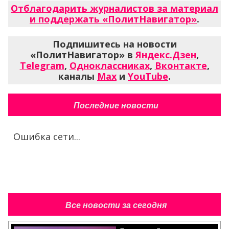
Отблагодарить журналистов за материал
и поддержать «ПолитНавигатор»
.
Подпишитесь на новости
«ПолитНавигатор» в
Яндекс.Дзен
,
Telegram
,
Одноклассниках
,
Вконтакте
,
каналы
Max
и
YouTube
.
Последние новости
Ошибка сети...
Все новости за сегодня