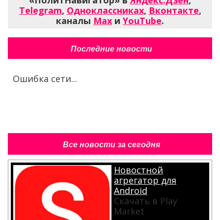
«ПолитНавигатор» в
Яндекс.Дзен
,
Telegram
,
Одноклассниках
,
Вконтакте
,
каналы
Max
и
YouTube
.
Последние новости
Ошибка сети...
Все новости за сегодня
Новостной
агрегатор для
Android
Скачать в Play
Market