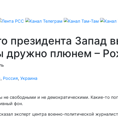
го президента Запад 
мы дружно плюнем – Р
ль
и
,
Россия
,
Украина
 не свободными и не демократическими. Какие-то попы
ивный фон.
казал эксперт центра военно-политической журналисти