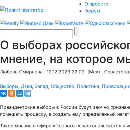
О проекте
Форум
О выборах российско
мнение, на которое 
Любовь Смирнова.
12.12.2023 22:09
(Мск) , Севастопо
Выборы
,
Дзен
,
Запад
,
Общество
,
Политика
,
Провокаци
Президентские выборы в России будут заочно признаны
помешать процессу, а создать ему определенный негат
Такое мнение в эфире «Первого севастопольского» выс