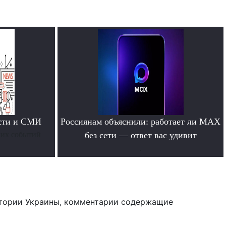
ости и СМИ
Россиянам объяснили: работает ли MAX
них событий
без сети — ответ вас удивит
.
тории Украины, комментарии содержащие