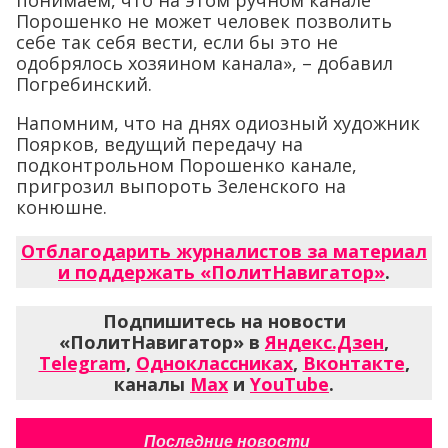
понимаем, что на этом ручном канале
Порошенко не может человек позволить
себе так себя вести, если бы это не
одобрялось хозяином канала», – добавил
Погребинский.
Напомним, что на днях одиозный художник
Поярков, ведущий передачу на
подконтрольном Порошенко канале,
пригрозил выпороть Зеленского на
конюшне.
Отблагодарить журналистов за материал
и поддержать «ПолитНавигатор»
.
Подпишитесь на новости
«ПолитНавигатор» в
Яндекс.Дзен
,
Telegram
,
Одноклассниках
,
Вконтакте
,
каналы
Max
и
YouTube
.
Последние новости