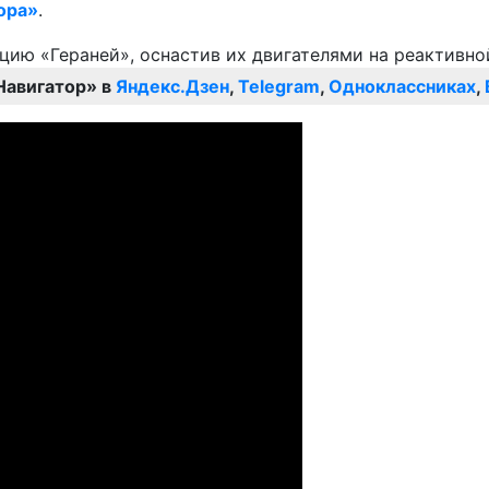
ора»
.
Навигатор» в
Яндекс.Дзен
,
Telegram
,
Одноклассниках
,