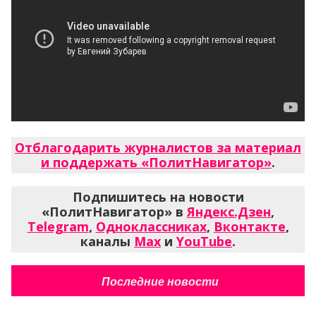
Отблагодарить журналистов за материал
и поддержать «ПолитНавигатор»
.
Подпишитесь на новости
«ПолитНавигатор» в
Яндекс.Дзен
,
Telegram
,
Одноклассниках
,
Вконтакте
,
каналы
Max
и
YouTube
.
Последние новости