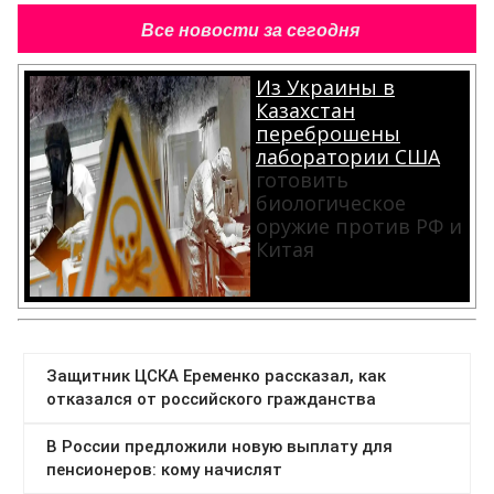
Все новости за сегодня
Из Украины в
Казахстан
переброшены
лаборатории США
готовить
биологическое
оружие против РФ и
Китая