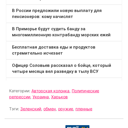
Категории:
Авторская колонка
,
Политические
репрессии
,
Украина
,
Харьков
Тэги:
Зеленский
,
обмен
,
оружие
,
пленные