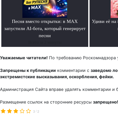
Песня вместо открытки: в MAX
Удиви её на
запустили AI-бота, который генерирует
песни
Всего за 2 минуты
Уважаемые читатели!
По требованию Роскомнадзора 
Запрещены к публикации
комментарии с
заведомо л
экстремистские высказывания, оскорбления, фейки.
Администрация Сайта вправе удалять комментарии и 
Размещение ссылок на сторонние ресурсы
запрещено
/
3
2