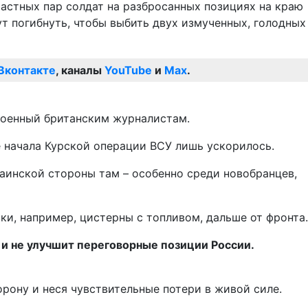
частных пар солдат на разбросанных позициях на краю
ут погибнуть, чтобы выбить двух измученных, голодных
Вконтакте
, каналы
YouTube
и
Max
.
военный британским журналистам.
е начала Курской операции ВСУ лишь ускорилось.
аинской стороны там – особенно среди новобранцев,
и, например, цистерны с топливом, дальше от фронта.
 и не улучшит переговорные позиции России.
орону и неся чувствительные потери в живой силе.