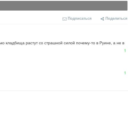
Подписаться
Поделиться
ько кладбища растут со страшной силой почему-то в Руине, а не в 
1
1