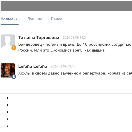
Новые
Лучшие
Ранее
(2)
Татьяна Торгашова
2024.09.09 14:34
Бандеровец - поганый враль. До 18 российских солдат мог
России. Или это Экономист врет,  как дышит.
Lеrаnа Lеrаnа
2024.09.09 09:18
Хохлы в своем давно заученном репертуаре, корчат из с