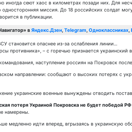
но иногда сеют хаос в километрах позади них. Для нес
го односторонняя миссия. До 18 российских солдат мог
оворится в публикации.
Навигатор» в
Яндекс.Дзен
,
Telegram
,
Одноклассниках
,
сы противника», – с горечью признается украинский 
 командования, наступление россиян на Покровск посл
вском направлении: сообщают о высоких потерях с укр
жение украинские военные вынуждены отводить поставк
кая потеря Украиной Покровска не будет победой РФ
не намерены.
льше медленно идти вперед, вгрызаясь в украинскую об