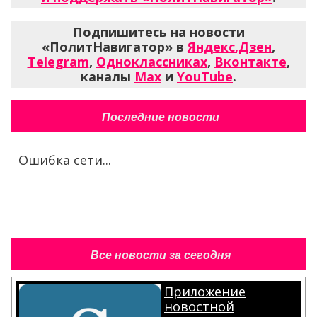
Подпишитесь на новости
«ПолитНавигатор» в
Яндекс.Дзен
,
Telegram
,
Одноклассниках
,
Вконтакте
,
каналы
Max
и
YouTube
.
Последние новости
Ошибка сети...
Все новости за сегодня
Приложение
новостной