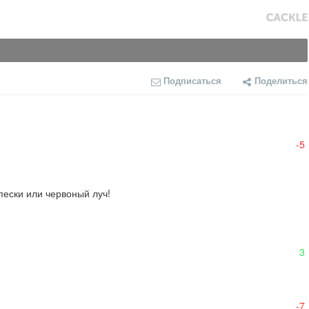
Подписаться
Поделиться
-5
пески или червоный луч!
3
-7