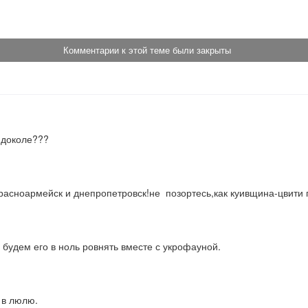
Комментарии к этой теме были закрыты
 доколе???
красноармейск и днепропетровск!не  позортесь,как куивщина-цвити 
будем его в ноль ровнять вместе с укрофауной.
 в люлю.