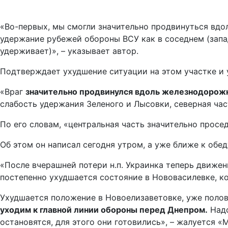
«Во-первых, мы смогли значительно продвинуться вдо
удержание рубежей обороны ВСУ как в соседнем (запа
удерживает)», – указывает автор.
Подтверждает ухудшение ситуации на этом участке и
«Враг
значительно продвинулся вдоль железнодорожн
слабость удержания Зеленого и Лысовки, северная час
По его словам, «центральная часть значительно просе
Об этом он написал сегодня утром, а уже ближе к обе
«После вчерашней потери н.п. Украинка теперь движени
постепенно ухудшается состояние в Нововасилевке, к
Ухудшается положение в Новоелизаветовке, уже полови
уходим к главной линии обороны перед Днепром.
Надо
остановятся, для этого они готовились», – жалуется «