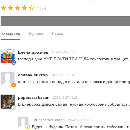
/
4.3
4
Новые
Лучшие
Ранее
(13)
Елена Бразнец
2024.12.28 01:06
господи, уже УЖЕ ПОЧТИ ТРИ ГОДА хохложопия трещит,
спивак виктор
2024.12.27 12:31
автор ты в тексте определись :или покровск и днепр или 
paparazzi kazan
2024.12.27 11:26
В Днепрожыдовске самая гнусная хохлосрань собралась , 
paparazzi kazan
2024.12.27 12:10
Будешь, будешь. Потом. А пока прими таблетки - и