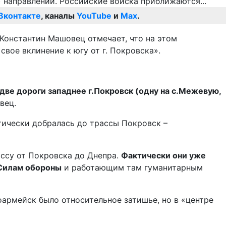
Вконтакте
, каналы
YouTube
и
Max
.
Константин Машовец отмечает, что на этом
вое вклинение к югу от г. Покровска».
две дороги западнее г.Покровск (одну на с.Межевую,
вец.
тически добралась до трассы Покровск –
ассу от Покровска до Днепра.
Фактически они уже
 Силам обороны
и работающим там гуманитарным
оармейск было относительное затишье, но в «центре