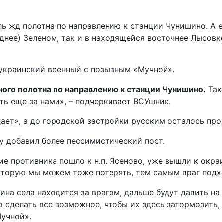
ль жд полотна по направлению к станции Чунишино. А
днее) Зеленом, так и в находящейся восточнее Лысовк
 украинский военный с позывным «Мучной».
ого полотна по направлению к станции Чунишино.
Так
ть еще за нами», – подчеркивает ВСУшник.
дает», а до городской застройки русским осталось пр
ду добавил более пессимистический пост.
е противника пошло к н.п. Ясеново, уже вышли к окраи
оторую мы можем тоже потерять, тем самым враг подхо
на села находится за врагом, дальше будут давить на 
 сделать все возможное, чтобы их здесь затормозить, 
Мучной».