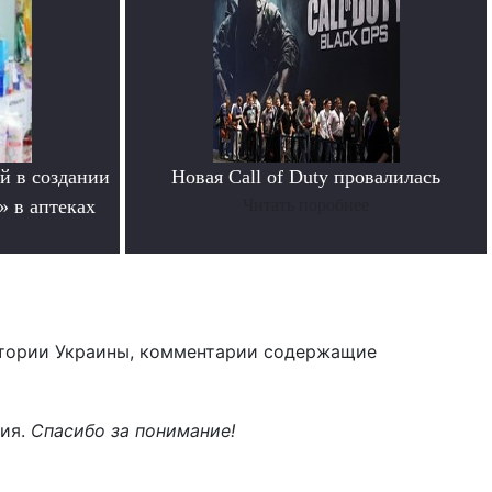
й в создании
Новая Call of Duty провалилась
» в аптеках
Читать поробнее
тории Украины, комментарии содержащие
ния.
Спасибо за понимание!