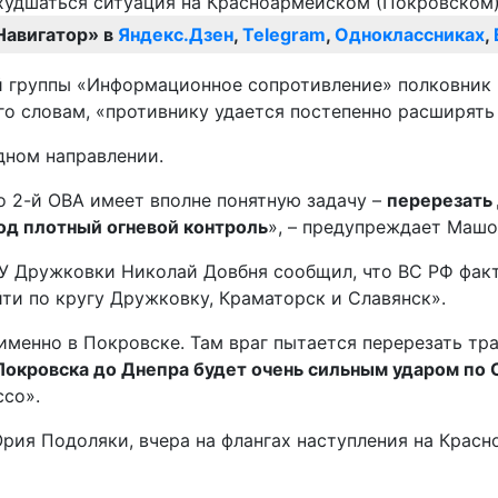
Навигатор» в
Яндекс.Дзен
,
Telegram
,
Одноклассниках
,
й группы «Информационное сопротивление» полковник 
о словам, «противнику удается постепенно расширять с
дном направлении.
о 2-й ОВА имеет вполне понятную задачу –
перерезать 
под плотный огневой контроль
», – предупреждает Машо
СУ Дружковки Николай Довбня сообщил, что ВС РФ фак
ти по кругу Дружковку, Краматорск и Славянск».
именно в Покровске. Там враг пытается перерезать тр
 Покровска до Днепра будет очень сильным ударом по
ссо».
рия Подоляки, вчера на флангах наступления на Красн