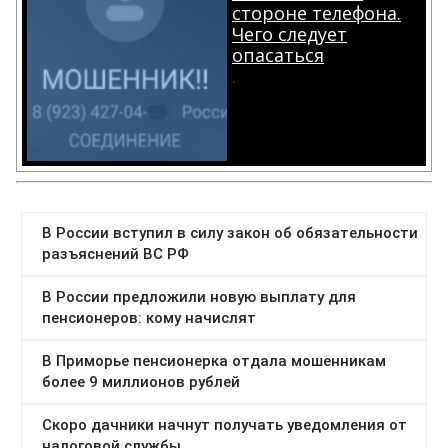
стороне телефона.
Чего следует
опасаться
.