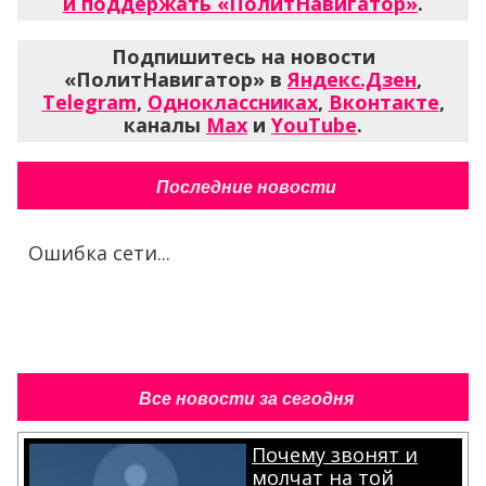
и поддержать «ПолитНавигатор»
.
Подпишитесь на новости
«ПолитНавигатор» в
Яндекс.Дзен
,
Telegram
,
Одноклассниках
,
Вконтакте
,
каналы
Max
и
YouTube
.
Последние новости
Ошибка сети...
Все новости за сегодня
Почему звонят и
молчат на той