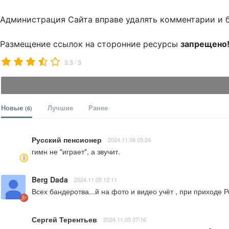
Администрация Сайта вправе удалять комментарии и 
Размещение ссылок на сторонние ресурсы
запрещено
/
3.3
3
Новые
Лучшие
Ранее
(6)
Русский пенсионер
2024.11.06 05:24
гимн не "играет", а звучит.
Berg Dada
2024.11.05 12:11
Всех бандеротва...й на фото и видео учёт , при приходе 
Сергей Терентьев
2024.11.05 07:16