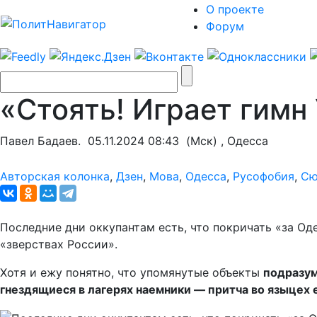
О проекте
Форум
«Стоять! Играет гимн
Павел Бадаев.
05.11.2024 08:43
(Мск) , Одесса
Авторская колонка
,
Дзен
,
Мова
,
Одесса
,
Русофобия
,
Сю
Последние дни оккупантам есть, что покричать «за Од
«зверствах России».
Хотя и ежу понятно, что упомянутые объекты
подразум
гнездящиеся в лагерях наемники — притча во языцех