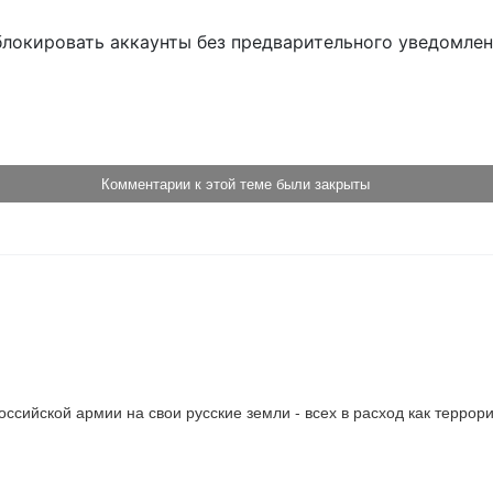
блокировать аккаунты без предварительного уведомле
!
Комментарии к этой теме были закрыты
Российской армии на свои русские земли - всех в расход как терро