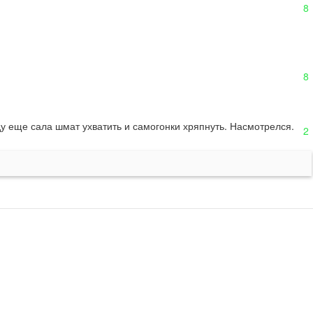
8
8
оду еще сала шмат ухватить и самогонки хряпнуть. Насмотрелся.
2