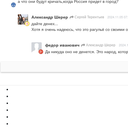
а что они будут кричать,когда Россия придет в город?
Александр Шерер
Сергей Терентьев
2024.11.05 07
дайте денех...

Хотя я очень надеюсь, что это рагульё со своими
федор иванович
Александр Шерер
2024.1
Да никуда оно не денется. Это народ, кото