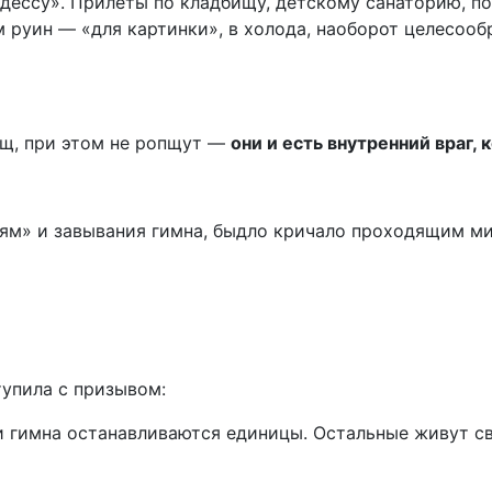
 руин — «для картинки», в холода, наоборот целесообр
ищ, при этом не ропщут —
они и есть внутренний враг,
оям» и завывания гимна, быдло кричало проходящим ми
тупила с призывом:
ии гимна останавливаются единицы. Остальные живут с