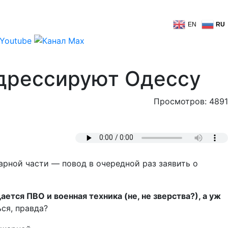
EN
RU
 дрессируют Одессу
Просмотров: 4891
арной части — повод в очередной раз заявить о
ется ПВО и военная техника (не, не зверства?), а уж
ься, правда?