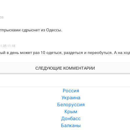
:58
 отпрысками сдрыснет из Одессы.
1.05 11:18
рый в день может раз 10 одеться, раздеться и переобуться. А на х
СЛЕДУЮЩИЕ КОММЕНТАРИИ
Россия
Украина
Белоруссия
Крым
Донбасс
Балканы