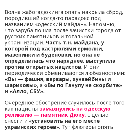
Волна жабогадюкинга опять накрыла сброд,
породивший когда-то парадокс под
названием «одесский майдан». Напомню,
что заруба пошла после зачистки города от
русских памятников и тотальной
украинизации.
Часть т.н. майдана, у
которой под кастрюлями ермолки,
мазепинки и буденовки, но она не
определилась что наряднее, выступила
против открытых нацистов
. И они
периодически обмениваются любезностями:
«Вы — фашня, варвары, хунвейбины и
шариковы»,
а
«Вы по Ганулу не скорбите»
и
«Алло, СБУ».
Очередное обострение случилось после того
как нацисты
замахнулись на одесскую
реликвию — памятник Дюку,
с целью
снести и «
установить на его месте
украинских героев
». Тут флюгеры опять