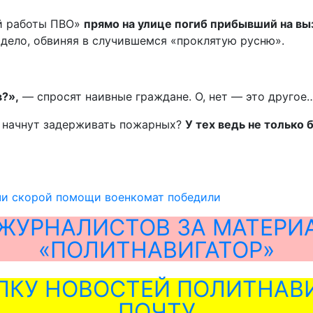
ой работы ПВО»
прямо на улице погиб прибывший на в
е дело, обвиняя в случившемся «проклятую русню».
в?»,
— спросят наивные граждане. О, нет — это другое
ме начнут задерживать пожарных?
У тех ведь не только 
ачи скорой помощи военкомат победили
ЖУРНАЛИСТОВ ЗА МАТЕРИ
«ПОЛИТНАВИГАТОР»
ЛКУ НОВОСТЕЙ ПОЛИТНАВИ
ПОЧТУ