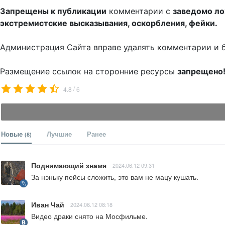
Запрещены к публикации
комментарии с
заведомо л
экстремистские высказывания, оскорбления, фейки.
Администрация Сайта вправе удалять комментарии и 
Размещение ссылок на сторонние ресурсы
запрещено
/
4.8
6
Новые
Лучшие
Ранее
(8)
Поднимающий знамя
2024.06.12 09:31
За нэньку пейсы сложить, это вам не мацу кушать.
Иван Чай
2024.06.12 08:18
Видео драки снято на Мосфильме.