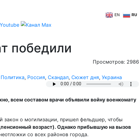
EN
RU
ат победили
Просмотров: 2986
,
Политика
,
Россия
,
Скандал
,
Сюжет дня
,
Украина
но, всем составом врачи объявили войну военкомату
ый закон о могилизации, пришел фельдшер, чтобы
дпенсионный возраст). Однако прибывшую на вызов
 неотложки со всех районов города.