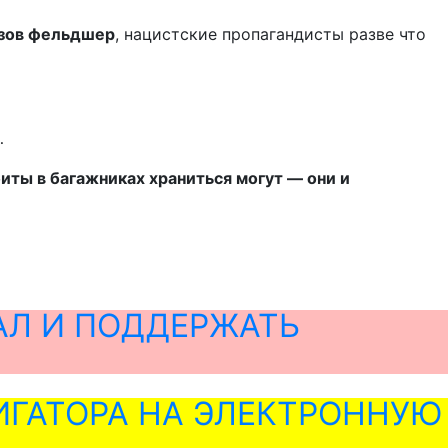
ызов фельдшер
, нацистские пропагандисты разве что
…
биты в багажниках храниться могут — они и
АЛ И ПОДДЕРЖАТЬ
ГАТОРА НА ЭЛЕКТРОННУЮ