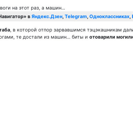
Навигатор» в
Яндекс.Дзен
,
Telegram
,
Одноклассниках
,
таба
, в которой отпор зарвавшимся тэцэкашникам дал
ногами, те достали из машин… биты и
отоварили могили