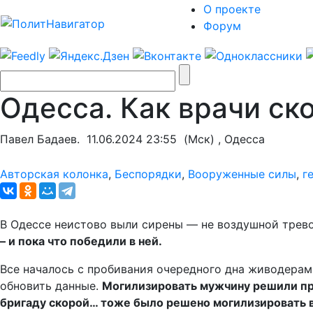
О проекте
Форум
Одесса. Как врачи с
Павел Бадаев.
11.06.2024 23:55
(Мск) , Одесса
Авторская колонка
,
Беспорядки
,
Вооруженные силы
,
г
В Одессе неистово выли сирены — не воздушной трево
– и пока что победили в ней.
Все началось с пробивания очередного дна живодерами
обновить данные.
Могилизировать мужчину решили пря
бригаду скорой… тоже было решено могилизировать в