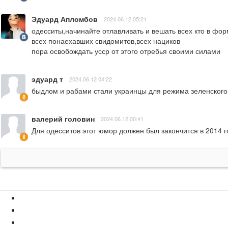
Эдуард Апломбов
2024.06.12 05:21
одесситы,начинайте отлавливать и вешать всех кто в форм
всех понаехавших свидомитов,всех нациков

пора освобождать усср от этого отребья своими силами
эдуард т
2024.06.12 04:22
быдлом и рабами стали украинцы для режима зеленского, 
валерий головин
2024.06.12 00:41
Для одесситов этот юмор должен был закончится в 2014 