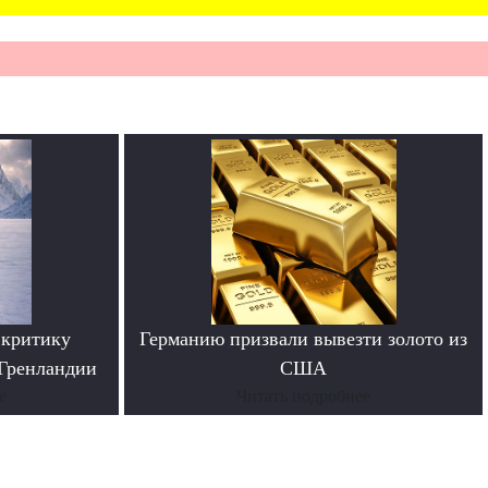
 критику
Германию призвали вывезти золото из
 Гренландии
США
е
Читать подробнее