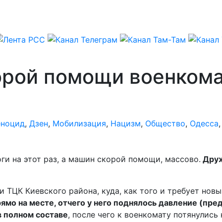
корой помощи военком
еноцид
,
Дзен
,
Мобилизация
,
Нацизм
,
Общество
,
Одесса
ги на этот раз, а машин скорой помощи, массово.
Друж
 ТЦК Киевского района, куда, как того и требует нов
мо на месте, отчего у него поднялось давление (пре
 полном составе
, после чего к военкомату потянулись