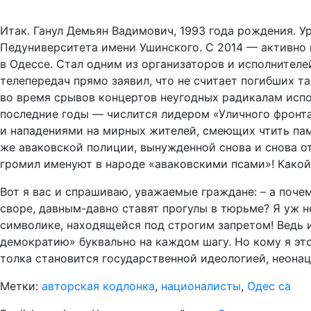
Итак. Ганул Демьян Вадимович, 1993 года рождения. 
Педуниверситета имени Ушинского. С 2014 — активно 
в Одессе. Стал одним из организаторов и исполнител
телепередач прямо заявил, что не считает погибших т
во время срывов концертов неугодных радикалам испол
последние годы — числится лидером «Уличного фронт
и нападениями на мирных жителей, смеющих чтить памя
же аваковской полиции, вынужденной снова и снова о
громил именуют в народе «аваковскими псами»! Какой 
Вот я вас и спрашиваю, уважаемые граждане: – а почем
своре, давным-давно ставят прогулы в тюрьме? Я уж н
символике, находящейся под строгим запретом! Ведь и
демократию» буквально на каждом шагу. Но кому я это
толка становится государственной идеологией, неона
Метки:
авторская кодлонка
,
националисты
,
Одес са