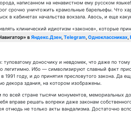
города, написанном на ненавистном ему русском языке!
ог срочно уничтожить крамольные барельефы. Что хар
ыск в кабинетах начальства вокзала. Авось, и еще как
Навигатор» в
Яндекс.Дзен
,
Telegram
,
Одноклассниках
,
ы: туповатому доносчику и невдомек, что даже по том
о легитимно. Ибо — символизируют славный факт прис
в 1991 году, и до принятия пресловутого закона. Да 
ью декора здания, на котором изображены.
им по всей стране тысячи монументов, мемориальных д
себя вправе решать вопреки даже законам собственног
ря отнюдь не только акты вандализма. Достаточно всп