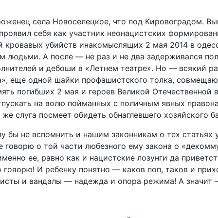
Уроженец села Новоселецкое, что под Кировоградом. В
проявил себя как участник неонацистских формирован
ей кровавых убийств инакомыслящих 2 мая 2014 в одес
ам людьми. А после — не раз и не два задерживался п
нителей и дебоши в «Летнем театре». Но — всякий раз
а», еще одной шайки профашистского толка, совмеща
ть погибших 2 мая и героев Великой Отечественной во
тпускать на волю пойманных с поличным явных правона
же слуга посмеет обидеть обнаглевшего хозяйского бар
у бы не вспомнить и нашим законникам о тех статьях у
е говорю о той части любезного ему закона о «декомм
менно ее, равно как и нацистские лозунги да приветс
 говорю! И ребенку понятно — каков поп, таков и прих
цисты и вандалы — надежда и опора режима! А значит