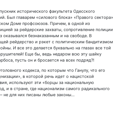
ыпускник исторического факультета Одесского
ий. Был главарем «силового блока» «Правого сектора»
ском Доме профсоюзов. Причем, в одной из
олицией за рейдерские захваты, сопротивление полиции
 оказывался безнаказанным и на свободе. В
ющей рейдерство и рэкет с политическим бандитизмом
йны. И все это делается буквально на глазах все той
рушителей! Еще бы, ведь недаром всю эту шайку
боса, пусть он и бросается на всех подряд?!
головного кодекса, по которым что Ганулу, что его
унизации», в которой речь идет о нацистской
твия, используют эти «борцы за национальную
од, и в стране, где национализм самого радикального
 — не для них писаны любые законы…