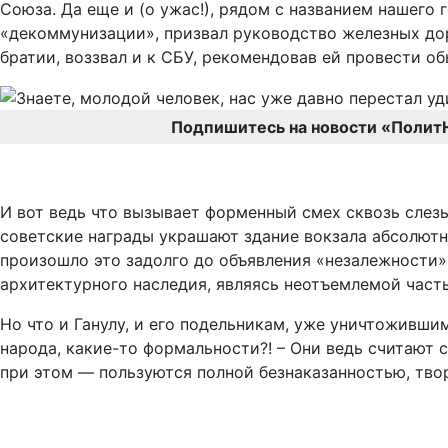
Союза. Да еще и (о ужас!), рядом с названием нашего 
«декоммунизации», призвал руководство железных дор
братии, воззвал и к СБУ, рекомендовав ей провести об
Подпишитесь на новости «Полит
И вот ведь что вызывает форменный смех сквозь слез
советские награды украшают здание вокзала абсолютн
произошло это задолго до объявления «незалежности» 
архитектурного наследия, являясь неотъемлемой част
Но что и Ганулу, и его подельникам, уже уничтоживш
народа, какие-то формальности?! – Они ведь считают 
при этом — пользуются полной безнаказанностью, тво