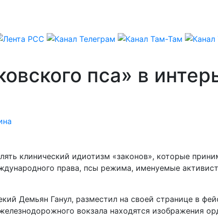
ковского пса» в интер
ина
влять клинический идиотизм «законов», которые приним
дународного права, псы режима, именуемые активиста
некий Демьян Ганул, разместил на своей странице в фе
о железнодорожного вокзала находятся изображения ор