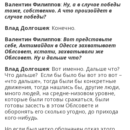
Валентин Филиппов
:
Ну, а в случае победы
тоже, собственно. А что произойдет в
случае победы?
Влад Долгошея
: Конечно.
Валентин Филиппов
:
Вот представьте
себе, Антимайдан в Одессе захватывает
Облсовет, кстати, захватывали же
Облсовет. Ну и дальше что?
Влад Долгошея
: Вот именно. Дальше что?
Что дальше? Если бы было бы вот это вот –
«что дальше», тогда были бы конкретные
движения, тогда нашлись бы, другие люди,
много людей, на средне-низовом уровне,
которые были готовы сражаться, были
готовы засесть в этом Облсовете и
оборонять его сколько угодно, до прихода
кого-нибудь.
Но если был четко обозначен отказ этого