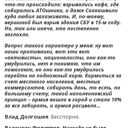
что-то происходило: взрывались кафе, где
собирались АТОшники, и даже Саакашвили
куда любил захаживать. И, по-моему,
вершиной был взрыв здания СБУ в 15-м году.
Но, так или иначе, это постепенно
заглохло.
Вопрос такого характера у меня: ну вот
наши противники, вот эти вот
«активисты», националисты, они как-то
умудрились, нет я понимаю, что им
помогают, но они как-то умудрились
перейти на подножный корм. Кормиться за
счет местного населения, местных
коммерсантов, собирать дань, то есть, по
большому счету, такой наполеоновский
принцип – армия вошла в город и стала 10%
за все забирать, и армия расцвела…
Влад Долгошея
: Бесспорно.
Валентин Филиппов
:
Никогда не было