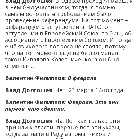
Влад Долгошея
: В Одессе проходил марш, я
в нем был участником, тогда, я помню,
самым основным требованием было
проведение референдума. На тот момент –
референдум о вступлении в НАТО, о
вступлении в Европейский Союз, то биш, об
ассоциации с Европейским Союзом. И тогда
ещё языкового вопроса не стояло, потому
что на тот момент ещё не был отменен
закон Кивалова-Колесниченко, а он был
отменен…
Валентин Филиппов
:
В феврале
Влад Долгошея
: Нет, 23 марта 14-го года.
Валентин Филиппов
:
Февраля. Это они
первое, что сделали.
Влад Долгошея
: Да. Вот как только они
пришли к власти, первые вот эти указы,
когда загнали в Раду автоматчиков и