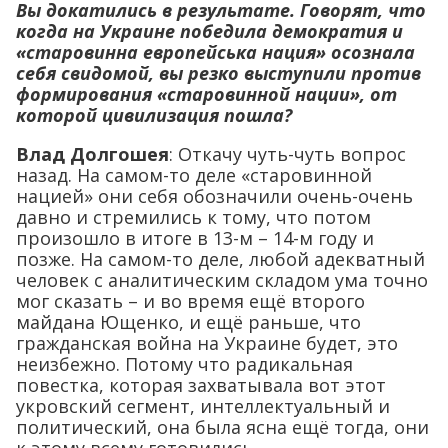
Вы докатились в результате. Говорят, что
когда на Украине победила демократия и
«старовинна европейська нация» осознала
себя свидомой, вы резко выступили против
формирования «старовинной нации», от
которой цивилизация пошла?
Влад Долгошея
: Откачу чуть-чуть вопрос
назад. На самом-то деле «старовинной
нацией» они себя обозначили очень-очень
давно и стремились к тому, что потом
произошло в итоге в 13-м – 14-м году и
позже. На самом-то деле, любой адекватный
человек с аналитическим складом ума точно
мог сказать – и во время ещё второго
майдана Ющенко, и ещё раньше, что
гражданская война на Украине будет, это
неизбежно. Потому что радикальная
повестка, которая захватывала вот этот
укровский сегмент, интеллектуальный и
политический, она была ясна ещё тогда, они