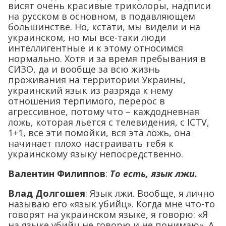
висят очень красивые триколоры, надписи
на русском в основном, в подавляющем
большинстве. Но, кстати, мы видели и на
украинском, но мы все-таки люди
интеллигентные и к этому относимся
нормально. Хотя и за время пребывания в
СИЗО, да и вообще за всю жизнь
проживания на территории Украины,
украинский язык из разряда к нему
отношения терпимого, перерос в
агрессивное, потому что – каждодневная
ложь, которая льется с телевидения, с ICTV,
1+1, все эти помойки, вся эта ложь, она
начинает плохо настраивать тебя к
украинскому языку непосредственно.
Валентин Филиппов
:
То есть, язык лжи.
Влад Долгошея
: Язык лжи. Вообще, я лично
называю его «язык убийц». Когда мне что-то
говорят на украинском языке, я говорю: «Я
на языке убийц не говорю и не понимаю». А