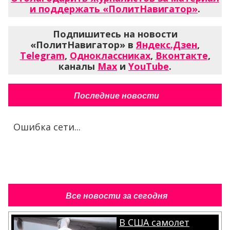
и поддержать «ПолитНавигатор»
.
Подпишитесь на новости
«ПолитНавигатор» в
Яндекс.Дзен
,
Telegram
,
Одноклассниках
,
Вконтакте
,
каналы
Max
и
YouTube
.
Последние новости
Ошибка сети...
Все новости за сегодня
В США самолет