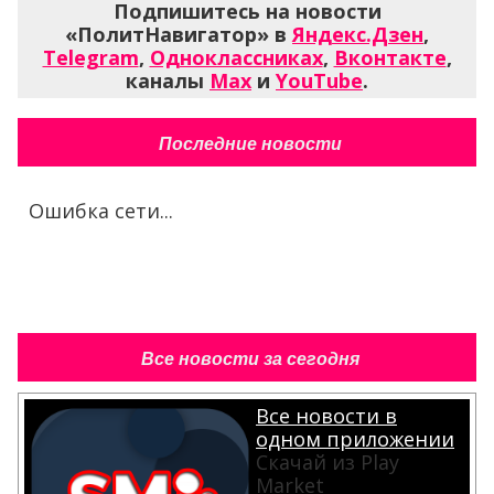
Подпишитесь на новости
«ПолитНавигатор» в
Яндекс.Дзен
,
Telegram
,
Одноклассниках
,
Вконтакте
,
каналы
Max
и
YouTube
.
Последние новости
Ошибка сети...
Все новости за сегодня
Все новости в
одном приложении
Скачай из Play
Market