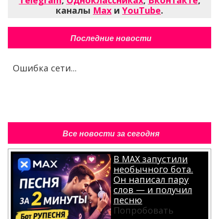
каналы
Max
и
YouTube
.
Последние новости
Ошибка сети...
Все новости за сегодня
В MAX запустили
необычного бота.
Он написал пару
слов — и получил
песню
Попробовать