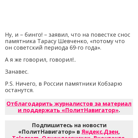
Ну, и – бинго! – заявил, что на повестке снос
памятника Тарасу Шевченко, «потому что
он советский периода 69-го года».
А я же говорил, говорил!..
Занавес.
P.S. Ничего, в России памятники Кобзарю
останутся.
Отблагодарить журналистов за материал
и поддержать «ПолитНавигатор»
.
Подпишитесь на новости
«ПолитНавигатор» в
Яндекс.Дзен
,
Telegram
,
Одноклассниках
,
Вконтакте
,