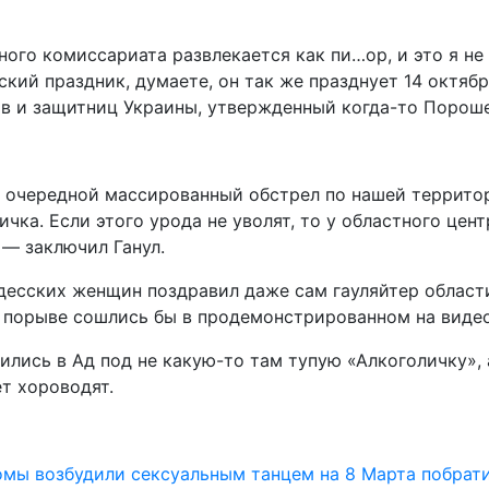
ого комиссариата развлекается как пи…ор, и это я не
ский праздник, думаете, он так же празднует 14 октяб
ов и защитниц Украины, утвержденный когда-то Порош
 очередной массированный обстрел по нашей территори
ичка. Если этого урода не уволят, то у областного це
 — заключил Ганул.
а одесских женщин поздравил даже сам гауляйтер обла
ь, порыве сошлись бы в продемонстрированном на виде
вились в Ад под не какую-то там тупую «Алкоголичку»,
ет хороводят.
омы возбудили сексуальным танцем на 8 Марта побрат