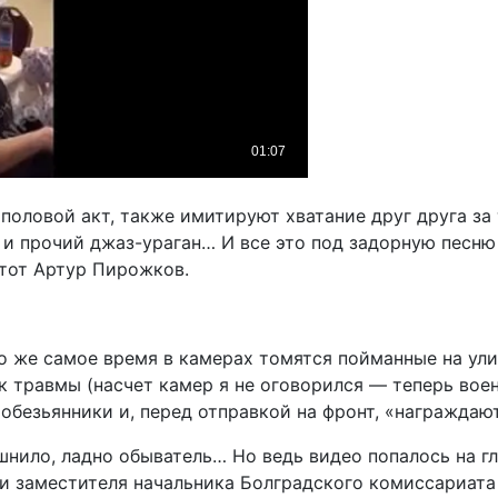
ловой акт, также имитируют хватание друг друга за т
 и прочий джаз-ураган… И все это под задорную песню
 тот Артур Пирожков.
это же самое время в камерах томятся пойманные на у
 травмы (насчет камер я не оговорился — теперь воен
обезьянники и, перед отправкой на фронт, «награждаю
шнило, ладно обыватель… Но ведь видео попалось на г
и заместителя начальника Болградского комиссариата 