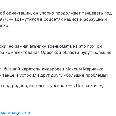
 об ориентации, он упорно продолжает танцевать под
ря?», — возмутился в соцсетях нацист и эсбэушный
енко.
и, но замначальнику военкомата на это пох, он
нтра комплектования Одесской области будут большие
сти, бывший каратель-айдаровец Максим Марченко.
о танце и устроили друг другу «большие проблемы».
 а под родное, интеллектуальное — «Плынэ кача»,
имов-нацистов