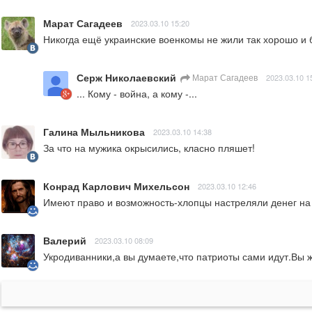
Марат Сагадеев
2023.03.10 15:20
Никогда ещё украинские военкомы не жили так хорошо и 
Серж Николаевский
Марат Сагадеев
2023.03.10 1
... Кому - война, а кому -...
Галина Мыльникова
2023.03.10 14:38
За что на мужика окрысились, класно пляшет!
Конрад Карлович Михельсон
2023.03.10 12:46
Имеют право и возможность-хлопцы настреляли денег на
Валерий
2023.03.10 08:09
Укродиванники,а вы думаете,что патриоты сами идут.Вы 