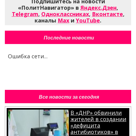
Подпишитесь на новости
«ПолитНавигатор» в
Яндекс.Дзен
,
Telegram
,
Одноклассниках
,
Вконтакте
,
каналы
Max
и
YouTube
.
Последние новости
Ошибка сети...
Все новости за сегодня
В «ДНР» обвинили
жителей в создании
«дефицита
антибиотиков» в