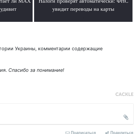
отает ли MAX
Налоги проверят автоматически: ФНС
 удивит
увидит переводы на карты
.
тории Украины, комментарии содержащие
ния.
Спасибо за понимание!
Подписаться
Поделиться