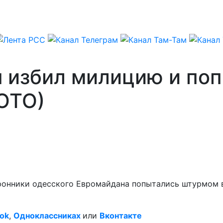
 избил милицию и поп
ОТО)
оронники одесского Евромайдана попытались штурмом в
ok
,
Одноклассниках
или
Вконтакте