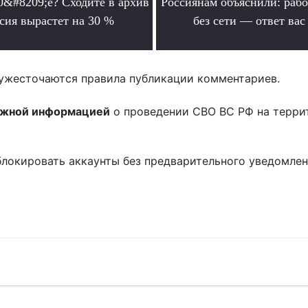
0&#8209;е? Сходите в архив
Россиянам объяснили: раб
сия вырастет на 30 %
без сети — ответ вас
.
.
ужесточаются правила публикации комментариев.
ожной информацией
о проведении СВО ВС РФ на терри
блокировать аккаунты без предварительного уведомле
!