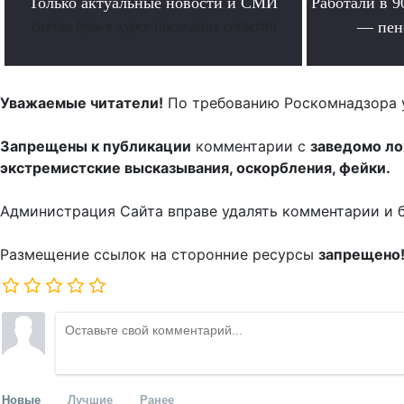
Только актуальные новости и СМИ
Работали в 9
Всегда будь в курсе последних событий
— пен
Уважаемые читатели!
По требованию Роскомнадзора 
Запрещены к публикации
комментарии с
заведомо л
экстремистские высказывания, оскорбления, фейки.
Администрация Сайта вправе удалять комментарии и 
Размещение ссылок на сторонние ресурсы
запрещено
Новые
Лучшие
Ранее