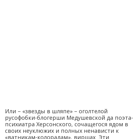
Или – «звезды в шляпе» – оголтелой
русофобки-блогерши Медушевской да поэта-
психиатра Херсонского, сочащегося ядом в
своих неуклюжих и полных ненависти к
«ватникам-колорадам», виршах Эти