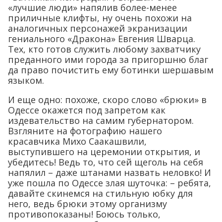
«лучшие люди» напялив более-менее
приличные клифты, ну очень похожи на
аналогичных персонажей экранизации
гениального «Дракона» Евгения Шварца.
Тех, кто готов служить любому захватчику
преданного ими города за пригоршню благ
да право почистить ему ботинки шершавым
языком.
И еще одно: похоже, скоро слово «брюки» в
Одессе окажется под запретом как
издевательство на самим губернатором.
Взгляните на фотографию нашего
красавчика Михо Саакашвили,
выступившего на церемонии открытия, и
убедитесь! Ведь то, что сей щеголь на себя
напялил – даже штанами назвать неловко! И
уже пошла по Одессе злая шуточка: – ребята,
давайте скинемся на стильную юбку для
него, ведь брюки этому организму
противопоказаны! Боюсь только,