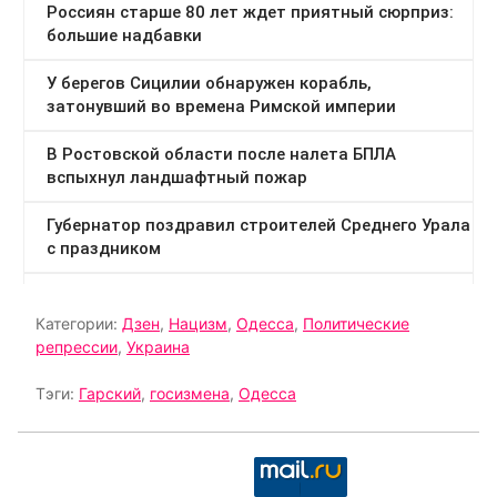
Категории:
Дзен
,
Нацизм
,
Одесса
,
Политические
репрессии
,
Украина
Тэги:
Гарский
,
госизмена
,
Одесса