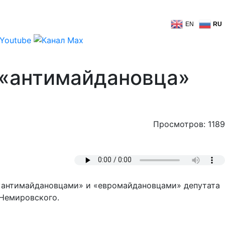
EN
RU
 «антимайдановца»
Просмотров: 1189
у «антимайдановцами» и «евромайдановцами» депутата
 Немировского.