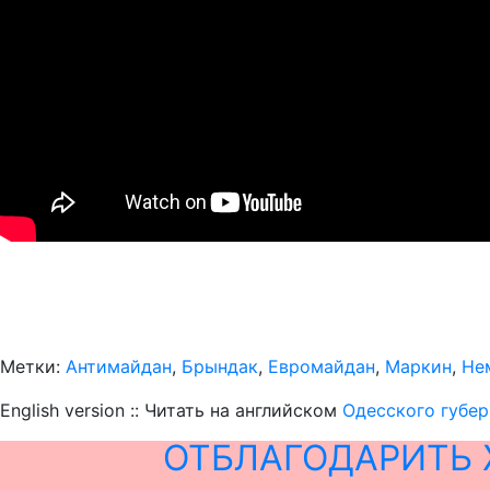
Метки:
Антимайдан
,
Брындак
,
Евромайдан
,
Маркин
,
Не
English version :: Читать на английском
Одесского губер
ОТБЛАГОДАРИТЬ 