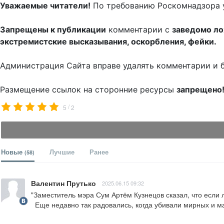
Уважаемые читатели!
По требованию Роскомнадзора 
Запрещены к публикации
комментарии с
заведомо л
экстремистские высказывания, оскорбления, фейки.
Администрация Сайта вправе удалять комментарии и 
Размещение ссылок на сторонние ресурсы
запрещено
/
5
2
Новые
Лучшие
Ранее
(58)
Валентин Прутько
2025.06.15 09:32
"Заместитель мэра Сум Артём Кузнецов сказал, что если линия фронта прод
  Еще недавно так радовались, когда убивали мирных и 