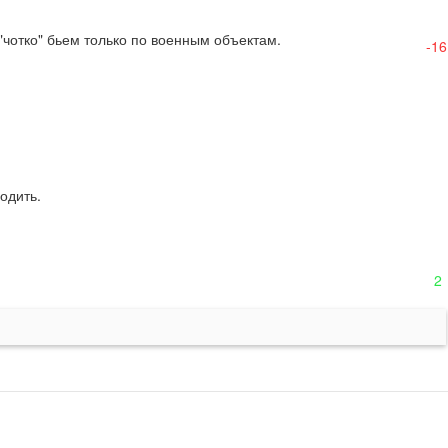
"чотко" бьем только по военным объектам.
-16
одить.
2