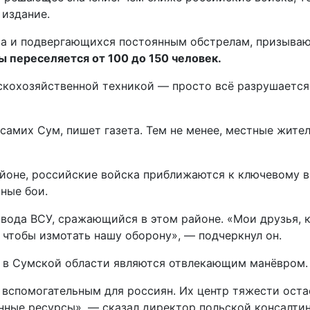
 издание.
та и подвергающихся постоянным обстрелам, призываю
 переселяется от 100 до 150 человек.
ьскохозяйственной техникой — просто всё разрушается
 самих Сум, пишет газета. Тем не менее, местные жите
йоне, российские войска приближаются к ключевому в
ные бои.
ода ВСУ, сражающийся в этом районе. «Мои друзья, ко
о чтобы измотать нашу оборону», — подчеркнул он.
я в Сумской области являются отвлекающим манёвром.
 вспомогательным для россиян. Их центр тяжести оста
енные ресурсы», — сказал директор польской консалти