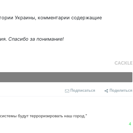
тории Украины, комментарии содержащие
ния.
Спасибо за понимание!
Подписаться
Поделиться
од."                                                  

4