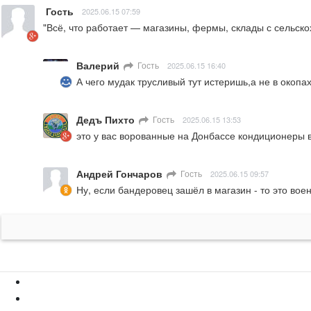
Гость
2025.06.15 07:59
"Всё, что работает — магазины, фермы, склады с сельско
Валерий
Гость
2025.06.15 16:40
А чего мудак трусливый тут истеришь,а не в окопа
Дедъ Пихто
Гость
2025.06.15 13:53
это у вас ворованные на Донбассе кондиционеры в
Андрей Гончаров
Гость
2025.06.15 09:57
Ну, если бандеровец зашёл в магазин - то это вое