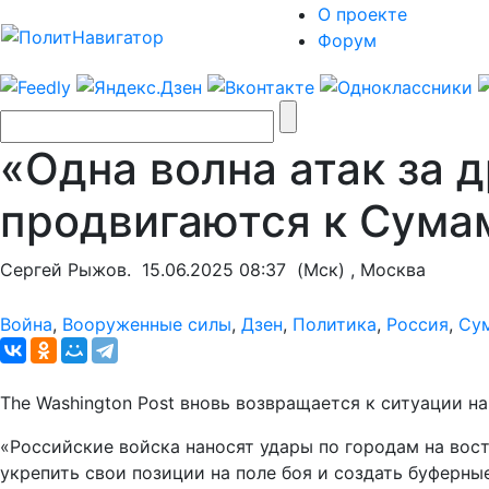
О проекте
Форум
«Одна волна атак за д
продвигаются к Сума
Сергей Рыжов.
15.06.2025 08:37
(Мск) , Москва
Война
,
Вооруженные силы
,
Дзен
,
Политика
,
Россия
,
Су
The Washington Post вновь возвращается к ситуации н
«Российские войска наносят удары по городам на вост
укрепить свои позиции на поле боя и создать буферны