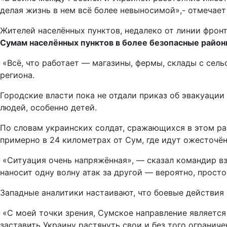
делая жизнь в нем всё более невыносимой»,- отмечает
Жителей населённых пунктов, недалеко от линии фрон
Сумам населённых пунктов в более безопасные районы
«Всё, что работает — магазины, фермы, склады с сел
региона.
Городские власти пока не отдали приказ об эвакуации
людей, особенно детей.
По словам украинских солдат, сражающихся в этом ра
примерно в 24 километрах от Сум, где идут ожесточён
«Ситуация очень напряжённая», — сказал командир взв
наносит одну волну атак за другой — вероятно, прост
Западные аналитики настаивают, что боевые действи
«С моей точки зрения, Сумское направление является
заставить Украину растянуть свои и без того огранич