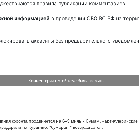
ужесточаются правила публикации комментариев.
ожной информацией
о проведении СВО ВС РФ на терри
блокировать аккаунты без предварительного уведомле
!
Комментарии к этой теме были закрыты
винется на 6–9 миль к Сумам, «артиллерийские системы будут терроризировать наш гор
мародерили на Курщине, "бумеранг" возвращается.