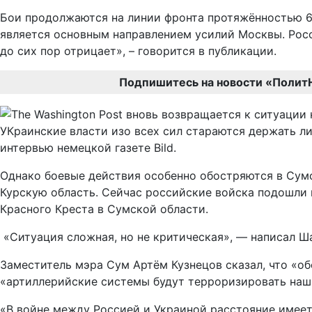
Бои продолжаются на линии фронта протяжённостью 62
является основным направлением усилий Москвы. Росс
до сих пор отрицает», – говорится в публикации.
Подпишитесь на новости «Полит
УКраинские власти изо всех сил стараются держать ли
интервью немецкой газете Bild.
Однако боевые действия особенно обостряются в Сумс
Курскую область. Сейчас российские войска подошли н
Красного Креста в Сумской области.
«Ситуация сложная, но не критическая», — написал Ша
Заместитель мэра Сум Артём Кузнецов сказал, что «об
«артиллерийские системы будут терроризировать наш
«В войне между Россией и Украиной расстояние имеет