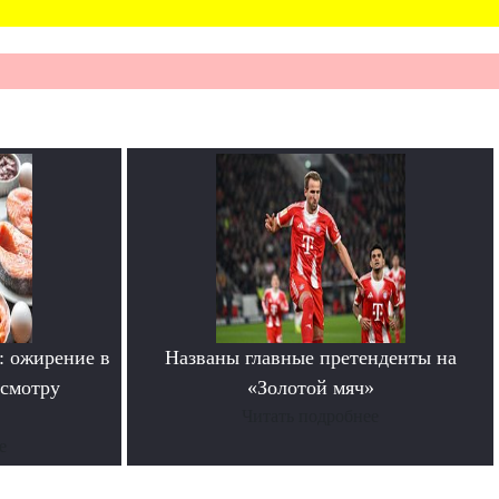
: ожирение в
Названы главные претенденты на
смотру
«Золотой мяч»
Читать подробнее
е