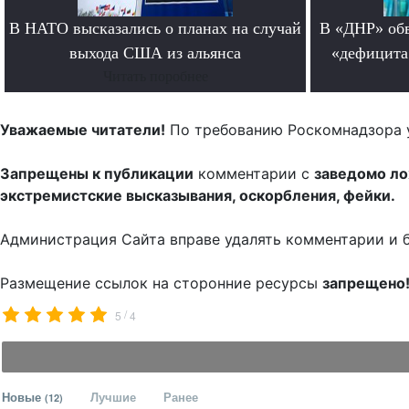
В НАТО высказались о планах на случай
В «ДНР» обв
выхода США из альянса
«дефицита
Читать поробнее
Уважаемые читатели!
По требованию Роскомнадзора 
Запрещены к публикации
комментарии с
заведомо л
экстремистские высказывания, оскорбления, фейки.
Администрация Сайта вправе удалять комментарии и 
Размещение ссылок на сторонние ресурсы
запрещено
/
5
4
Новые
Лучшие
Ранее
(12)