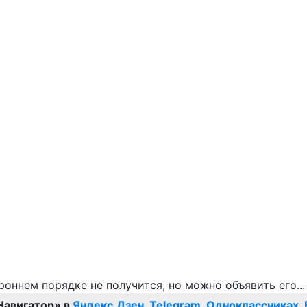
Навигатор» в
Яндекс.Дзен
,
Telegram
,
Одноклассниках
,