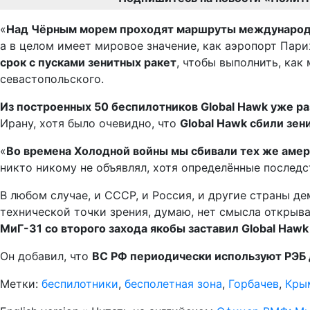
«
Над Чёрным морем проходят маршруты международны
а в целом имеет мировое значение, как аэропорт Пар
срок с пусками зенитных ракет
, чтобы выполнить, как
севастопольского.
Из построенных 50 беспилотников Global Hawk уже ра
Ирану, хотя было очевидно, что
Global Hawk сбили зен
«
Во времена Холодной войны мы сбивали тех же амер
никто никому не объявлял, хотя определённые последс
В любом случае, и СССР, и Россия, и другие страны 
технической точки зрения, думаю, нет смысла открыват
МиГ-31 со второго захода якобы заставил Global Haw
Он добавил, что
ВС РФ периодически используют РЭБ 
Метки:
беспилотники
,
бесполетная зона
,
Горбачев
,
Кры