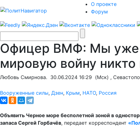
О проекте
Форум
Офицер ВМФ: Мы уже 
мировую войну никто 
Любовь Смирнова.
30.06.2024 16:29
(Мск) , Севастопо
Вооруженные силы
,
Дзен
,
Крым
,
НАТО
,
Россия
Объявить Черное море бесполетной зоной в односторо
запаса Сергей Горбачёв
, передает корреспондент
«По