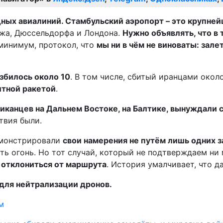
х авиалиний. Стамбульский аэропорт – это крупней
ижа, Дюссельдорфа и Лондона.
Нужно объявлять, что в
 минимум, протокол, что
мы ни в чём не виноваты: зале
збилось около 10
. В том числе, сбитый иранцами окол
итной ракетой
.
иканцев на Дальнем Востоке, на Балтике, вынуждали 
твия были.
демонстрировали
свои намерения не путём лишь одних з
ь огонь. Но тот случай, который не подтверждаем ни м
k отклониться от маршрута
. История умалчивает, что д
для нейтрализации дронов.
м