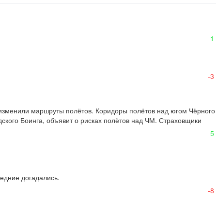
1
-3
 изменили маршруты полётов. Коридоры полётов над югом Чёрного 
ского Боинга, объявит о рисках полётов над ЧМ. Страховщики 
5
едние догадались.

-8