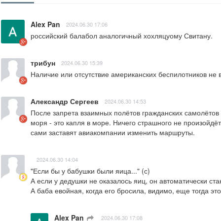
Alex Pan
2024.06.30 17:06
российский балабол аналогичный хохляцуому Свитану.
трибун
2024.06.30 15:39
Наличие или отсутствие американских беспилотников не 
Александр Сергеев
2024.06.30 14:53
После запрета взаимных полётов гражданских самолётов 
моря - это капля в море. Ничего страшного не произойдё
сами заставят авиакомпании изменить маршруты.
2024.06.30 14:04
"Если бы у бабушки были яица..." (с)

А если у дедушки не оказалось яиц, он автоматически ста
А баба евойная, когда его бросила, видимо, еще тогда это
Alex Pan
ㅤ
2024.06.30 17:08